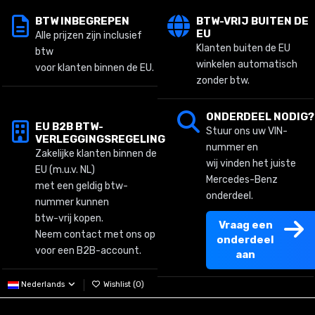
BTW INBEGREPEN
BTW-VRIJ BUITEN DE
EU
Alle prijzen zijn inclusief
Klanten buiten de EU
btw
winkelen automatisch
voor klanten binnen de EU.
zonder btw.
ONDERDEEL NODIG?
EU B2B BTW-
Stuur ons uw VIN-
VERLEGGINGSREGELING
nummer en
Zakelijke klanten binnen de
wij vinden het juiste
EU (m.u.v. NL)
Mercedes-Benz
met een geldig btw-
onderdeel.
nummer kunnen
btw-vrij kopen.
Vraag een
Neem contact met ons op
onderdeel
voor een B2B-account.
aan
Nederlands
Wishlist (
0
)