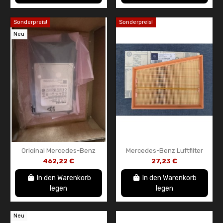
Sonderpreis!
Sonderpreis!
Neu
Original Mercedes-Benz
Mercedes-Benz Luftfilter
MBUX Head Unit Festplatte
A4150940304 Originalteil –
462,22 €
27,23 €
Citan W415 / A-Klasse W176
/...
In den Warenkorb
In den Warenkorb
legen
legen
Neu