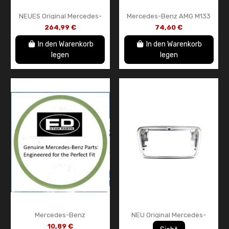
NEUES Original Mercedes-
Mercedes-Benz AMG M133
Benz Innenraum-
Kühlmittelzulaufschlauch
264,99 €
74,60 €
Dachleuchten-Steuergerät
OEM A1332000053
Dachkonsole OEM...
In den Warenkorb
In den Warenkorb
legen
legen
Mercedes-Benz
NEU Original Mercedes-
Luftfilterdichtung –
Benz Armaturenbrett-
10,89 €