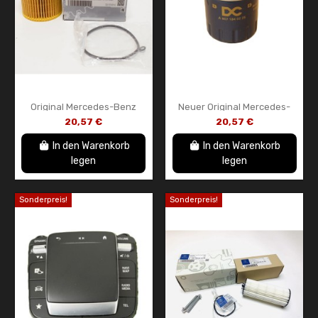
Original Mercedes-Benz
Neuer Original Mercedes-
Ölfilterelement (NOS) –
Benz OM607 Ölfilter –
20,57 €
20,57 €
A2001800009 – Original-
A6071840225
Ersatzteil
In den Warenkorb
In den Warenkorb
legen
legen
Sonderpreis!
Sonderpreis!