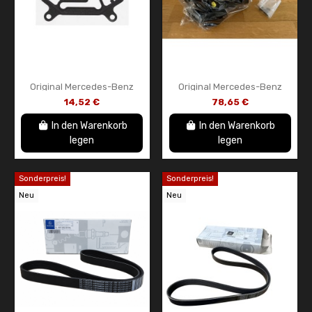
Original Mercedes-Benz
Original Mercedes-Benz
Vakuumpumpendichtung –
Wasserpumpen- und
14,52 €
78,65 €
OEM A2700160080 –
Thermostatbaugruppe
Dichtung für...
A6512003900
In den Warenkorb
In den Warenkorb
legen
legen
Sonderpreis!
Sonderpreis!
Neu
Neu