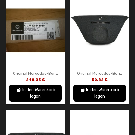
Original Mercedes-Benz
Original Mercedes-Benz
Steuergerät (ECU) NEU –
A1766800507 9051
248,05 €
50,82 €
A177900241080
Mittelkonsolenabdeckung
Schwarz – Neues OEM-Teil
In den Warenkorb
In den Warenkorb
legen
legen