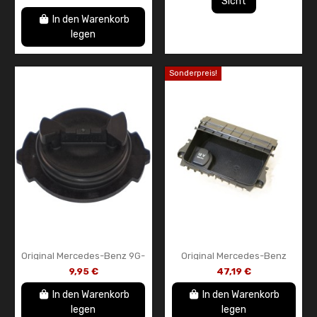
Sicht
A2640910000
Radioblende COMAND
Displayumrandung OEM...
In den Warenkorb
legen
Sonderpreis!
Original Mercedes-Benz 9G-
Original Mercedes-Benz
TRONIC Getriebeöl-
Aschenbecherabdeckung,
9,95 €
47,19 €
Ablassschraube –
schwarze Zierleiste,
A7252711801
A17668001509H44, CLA...
In den Warenkorb
In den Warenkorb
legen
legen