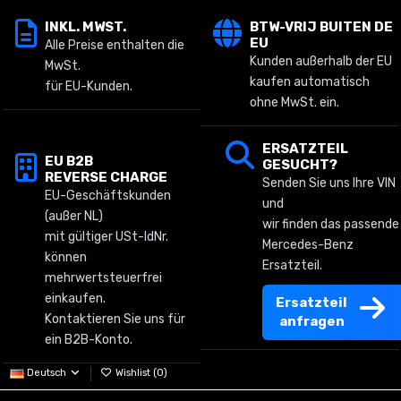
INKL. MWST.
BTW-VRIJ BUITEN DE
EU
Alle Preise enthalten die
Kunden außerhalb der EU
MwSt.
kaufen automatisch
für EU-Kunden.
ohne MwSt. ein.
ERSATZTEIL
EU B2B
GESUCHT?
REVERSE CHARGE
Senden Sie uns Ihre VIN
EU-Geschäftskunden
und
(außer NL)
wir finden das passende
mit gültiger USt-IdNr.
Mercedes-Benz
können
Ersatzteil.
mehrwertsteuerfrei
einkaufen.
Ersatzteil
Kontaktieren Sie uns für
anfragen
ein B2B-Konto.
Deutsch
Wishlist (
0
)