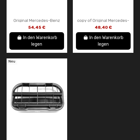
Original Mercedes-Benz
copy of Original Mercedes-
Keilrippenriemen /
Benz Keilrippenriemen /
54,45 €
48,40 €
Keilrippenriemen
Keilrippenriemen
A6079930496
A0039935196
In den Warenkorb
In den Warenkorb
legen
legen
Neu