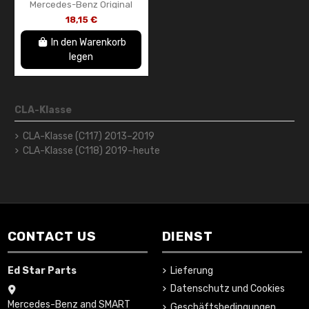
Mercedes-Benz Original
Heckklappen-
18,15 €
Entlüftungsventil /
Druckentlastungsventil
In den Warenkorb
A1768302700
legen
CLA-Klasse
CLA-Klasse (C117) 2013–2019
CLA-Klasse (C118) 2019–heute
CONTACT US
DIENST
Ed Star Parts
Lieferung
Datenschutz und Cookies
Mercedes-Benz and SMART
Geschäftsbedingungen