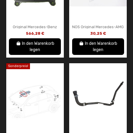
Original Mercedes-Benz
NOS Original Mercedes-AMG
Touchpad-Steuereinheit
M133 Motorölfilter –
566,28 €
30,25 €
A247900390364 –
A133180061005 – A45 AMG
Touchpad-Schalterblock...
CLA45 AMG GLA45 AMG
In den Warenkorb
In den Warenkorb
legen
legen
Sonderpreis!