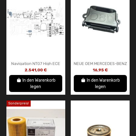
Navigation NTG7 High ECE
NEUE OEM MERCEDES-BENZ
MB A1679009634 HB
DIAGNOSE-
2.541,00 €
16,95 €
Mercedes-Benz
STECKERHALTERUNG
A2025402373
In den Warenkorb
In den Warenkorb
legen
legen
Sonderpreis!