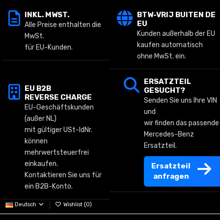
INKL. MWST.
BTW-VRIJ BUITEN DE
EU
Alle Preise enthalten die
Kunden außerhalb der EU
MwSt.
kaufen automatisch
für EU-Kunden.
ohne MwSt. ein.
ERSATZTEIL
EU B2B
GESUCHT?
REVERSE CHARGE
Senden Sie uns Ihre VIN
EU-Geschäftskunden
und
(außer NL)
wir finden das passende
mit gültiger USt-IdNr.
Mercedes-Benz
können
Ersatzteil.
mehrwertsteuerfrei
einkaufen.
Ersatzteil
Kontaktieren Sie uns für
anfragen
ein B2B-Konto.
Deutsch
Wishlist (
0
)