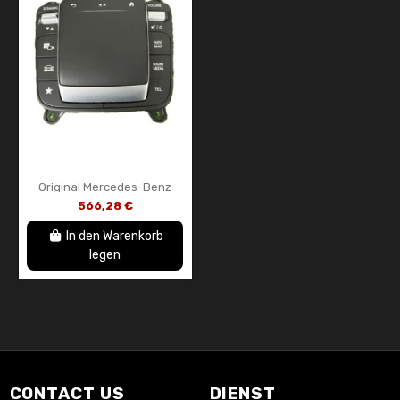
Original Mercedes-Benz
Touchpad-Steuereinheit
566,28 €
A247900390364 –
Touchpad-Schalterblock...
In den Warenkorb
legen
CONTACT US
DIENST