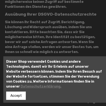
möglicherweise keinen Zugriff auf bestimmte
Funktionen des Dienstes gewähren.
Ausübung Ihrer DSGVO-Datenschutzrechte
Sie können Ihr Recht auf Zugriff, Berichtigung,
Löschung und Widerspruch ausüben, indem Sie uns
kontaktieren. Bitte beachten Sie, dass wir Sie
möglicherweise bitten, Ihre Identität zu bestätigen,
bevor wir auf solche Anfragen antworten. Wenn Sie
eine Anfrage stellen, werden wir unser Bestes tun, um
Ihnen so schnell wie möglich zu antworten.
Sie haben das Recht, bei einer Datenschutzbehörde
Dieser Shop verwendet Cookies und andere
Beschwerde über unsere Erhebung und Verwendung
Technologien, damit wir Ihr Erlebnis auf unserer
Ihrer personenbezogenen Daten einzulegen. Wenn Sie
Website verbessern können. Indem Sie Ihren Besuch auf
sich im Europäischen Wirtschaftsraum (EWR) befinden,
der Website fortsetzen, stimmen Sie der Verwendung
wenden Sie sich für weitere Informationen bitte an
von Cookies zu. Weitere Informationen finden Sie in
Ihre lokale Datenschutzbehörde im EWR.
unserer
Datenschutzerklärung.
Facebook-Fanseite
Accept
Verantwortlicher für die Facebook-Fanpage