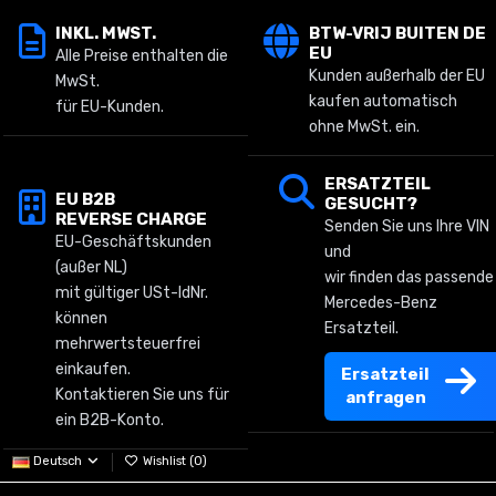
INKL. MWST.
BTW-VRIJ BUITEN DE
EU
Alle Preise enthalten die
Kunden außerhalb der EU
MwSt.
kaufen automatisch
für EU-Kunden.
ohne MwSt. ein.
ERSATZTEIL
EU B2B
GESUCHT?
REVERSE CHARGE
Senden Sie uns Ihre VIN
EU-Geschäftskunden
und
(außer NL)
wir finden das passende
mit gültiger USt-IdNr.
Mercedes-Benz
können
Ersatzteil.
mehrwertsteuerfrei
einkaufen.
Ersatzteil
Kontaktieren Sie uns für
anfragen
ein B2B-Konto.
Deutsch
Wishlist (
0
)