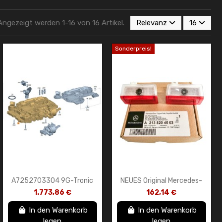
Angezeigt werden 1-16 von 16 Artikel.
Relevanz
16
Sonderpreis!
A7252703304 9G-Tronic
NEUES Original Mercedes-
Getriebeventilblock für
Benz LED-Türprojektor-Set
1.773,86 €
162,14 €
Mercedes Benz
mit Sternlogo OEM
A2138204503
In den Warenkorb
In den Warenkorb
legen
legen