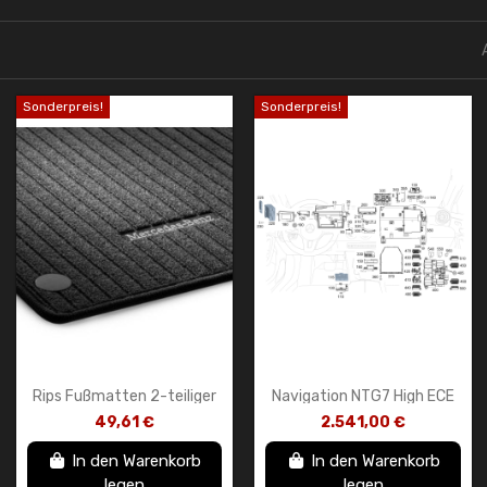
Sonderpreis!
Sonderpreis!
Rips Fußmatten 2-teiliger
Navigation NTG7 High ECE
Satz hinten GLC Coupé
MB A1679009634 HB
49,61 €
2.541,00 €
C253 schwarz Original
Mercedes-Benz
Mercedes-Benz
In den Warenkorb
In den Warenkorb
legen
legen