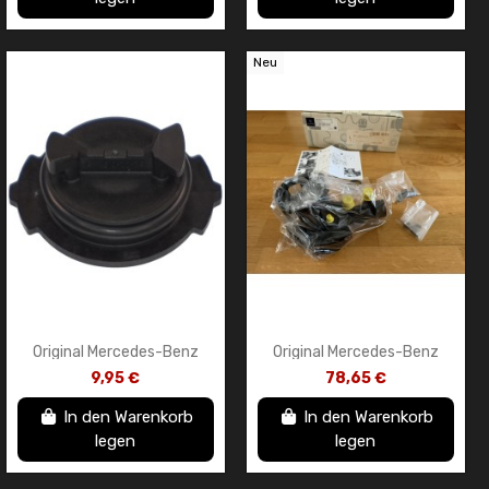
Neu
Original Mercedes-Benz
Original Mercedes-Benz
9G-TRONIC Getriebeöl-
Wasserpumpen- und
9,95 €
78,65 €
Ablassschraube –
Thermostatbaugruppe
A7252711801
A6512003900
In den Warenkorb
In den Warenkorb
legen
legen