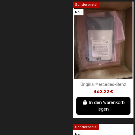
Sonderpreis!
Neu
Original Mercedes-Benz
MBUX Head Unit Festplatte
462,22 €
In den Warenkorb
legen
Sonderpreis!
Neu