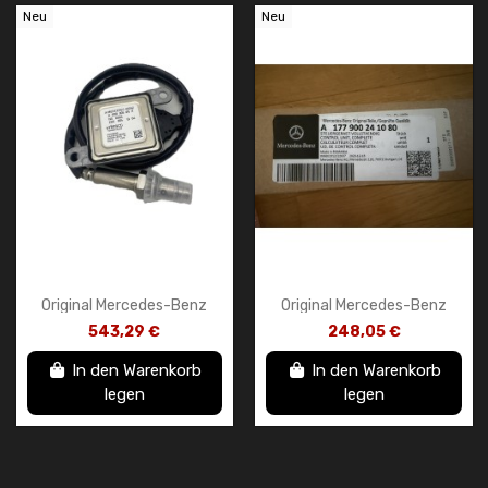
Neu
Neu
Original Mercedes-Benz
Original Mercedes-Benz
NOx-Frontsensor
Steuergerät (ECU) NEU –
543,29 €
248,05 €
A000905851187
A177900241080
In den Warenkorb
In den Warenkorb
legen
legen