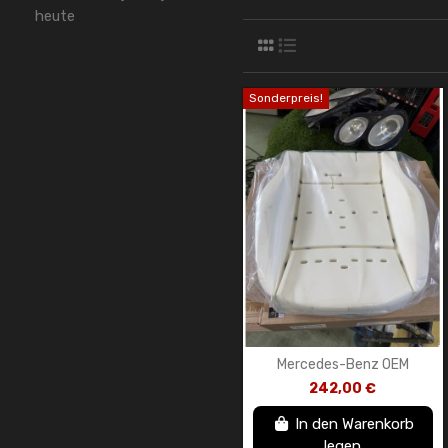
heute
Sonderpreis!
Mercedes-Benz OEM
Sitzschalen-Teilesatz
242,00 €
A0009103009
In den Warenkorb
legen