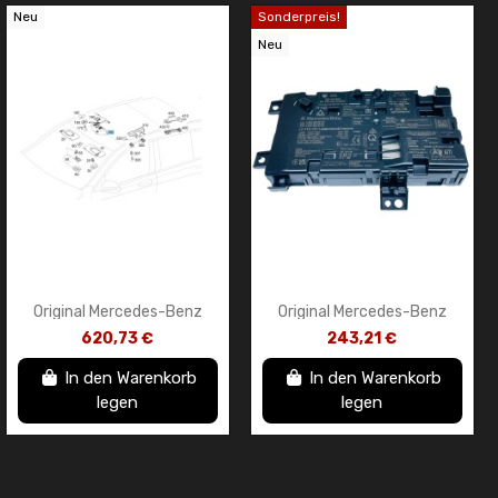
Neu
Sonderpreis!
Neu
Original Mercedes-Benz
Original Mercedes-Benz
Innenspiegel A2538104402
Steuergerät (ECU)
620,73 €
243,21 €
1B88
A205900664965
In den Warenkorb
In den Warenkorb
legen
legen