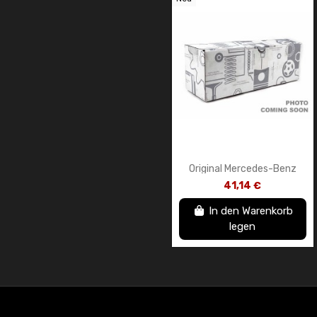
Original Mercedes-Benz
LED-
41,14 €
Innenraumbeleuchtung für
den Außenspiegel (links)
In den Warenkorb
A0999060901
legen