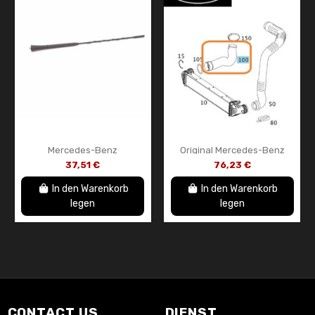
Mercedes-Benz
Original Mercedes-Benz
Dachantennenmast –
Motorluftansaugschlauch –
37,51 €
76,23 €
A1698202375
A1695280482
In den Warenkorb
In den Warenkorb
legen
legen
CONTACT US
DIENST