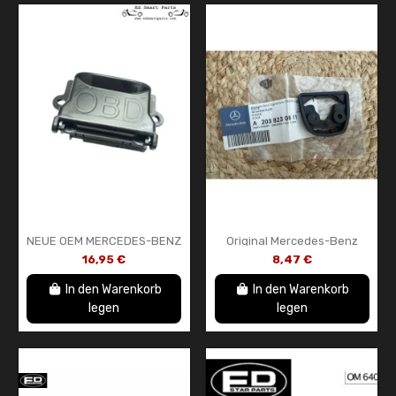
NEUE OEM MERCEDES-BENZ
Original Mercedes-Benz
DIAGNOSE-
Halteplatte A2038230811 –
16,95 €
8,47 €
STECKERHALTERUNG
Neues OEM-Teil
A2025402373
In den Warenkorb
In den Warenkorb
legen
legen