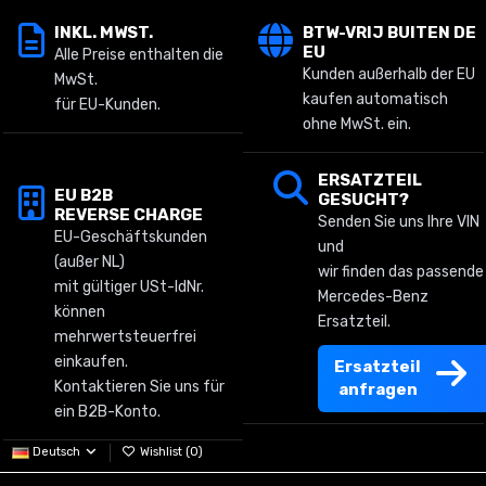
INKL. MWST.
BTW-VRIJ BUITEN DE
EU
Alle Preise enthalten die
Kunden außerhalb der EU
MwSt.
kaufen automatisch
für EU-Kunden.
ohne MwSt. ein.
ERSATZTEIL
EU B2B
GESUCHT?
REVERSE CHARGE
Senden Sie uns Ihre VIN
EU-Geschäftskunden
und
(außer NL)
wir finden das passende
mit gültiger USt-IdNr.
Mercedes-Benz
können
Ersatzteil.
mehrwertsteuerfrei
einkaufen.
Ersatzteil
Kontaktieren Sie uns für
anfragen
ein B2B-Konto.
Deutsch
Wishlist (
0
)